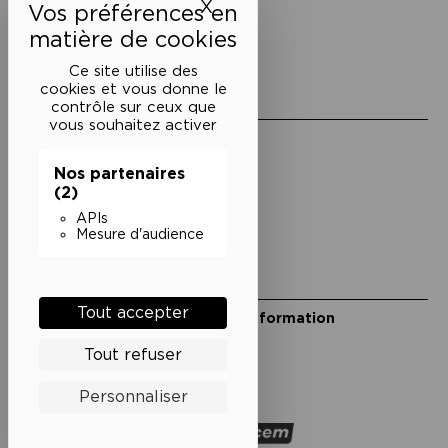
X
Masquer le bandeau des 
M° Rambuteau - RER Les Halles
Standard tél : 01 44 54 53 00
du mardi au samedi de 15h à 18h
Ce site utilise des
cookies et vous donne le
Liens utiles
contrôle sur ceux que
vous souhaitez activer
Mentions légales
Politique de confidentialité
Nos partenaires
Conditions générales de vente
(2)
Cookies
APIs
Mesure d'audience
Restons en lien
Tout accepter
Inscrivez-vous à notre lettre d’information
Suivez-nous sur les réseaux
Tout refuser
Facebook
Instagram
YouTube
Soundcloud
Personnaliser
Nos partenaires