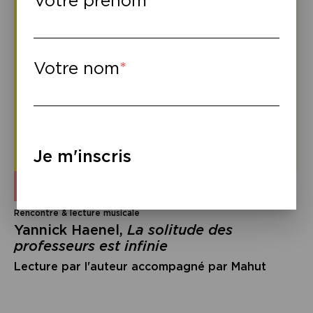
Votre prénom
Votre nom
Je m'inscris
mercredi 16 septembre 2026
–
19h30
Rencontre & lecture musicale
Yannick Haenel,
La solitude des
professeurs est infinie
Lecture par l'auteur accompagné par Mahut