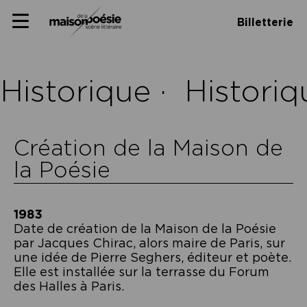
Skip
Panneau de gestion des cookies
Maison de la poésie
Primary
to
Billetterie
Menu
content
Scène
littéraire
Historique ·
Historiq
Création de la Maison de
la Poésie
1983
Date de création de la Maison de la Poésie
par Jacques Chirac, alors maire de Paris, sur
une idée de Pierre Seghers, éditeur et poète.
Elle est installée sur la terrasse du Forum
des Halles à Paris.