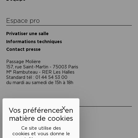
Espace pro
Privatiser une salle
Informations techniques
Contact presse
Passage Moliėre
157, rue Saint-Martin - 75003 Paris
M° Rambuteau - RER Les Halles
Standard tél : 01 44 54 53 00
du mardi au samedi de 15h à 18h
Liens utiles
X
Masquer le bandeau des 
Mentions légales
Politique de confidentialité
Conditions générales de vente
Ce site utilise des
cookies et vous donne le
Cookies