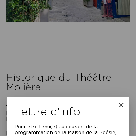
Historique du Théâtre
Molière
1791
Lettre d’info
Fondation du théâtre Molière par Jean-
François Boursault-Malherbe, qui place le
théâtre sous l’égide de Molière. La première
Pour être tenu(e) au courant de la
pièce qui y est jouée est le
Misanthrope
.
programmation de la Maison de la Poésie,