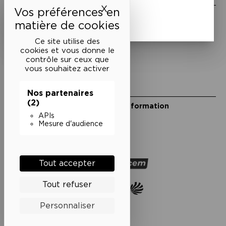
Je m'inscris
X
Masquer le bandeau des 
Mentions légales
Politique de confidentialité
Conditions générales de vente
Ce site utilise des
cookies et vous donne le
Cookies
contrôle sur ceux que
vous souhaitez activer
Restons en lien
Nos partenaires
(2)
Inscrivez-vous à notre lettre d’information
Suivez-nous sur les réseaux
APIs
Mesure d'audience
Facebook
Instagram
YouTube
Soundcloud
Nos partenaires
Tout accepter
Tout refuser
Personnaliser