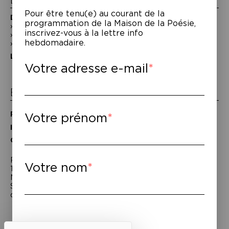
La Maison de la Poésie
Pour être tenu(e) au courant de la
Découvrir
programmation de la Maison de la Poésie,
En photos
inscrivez-vous à la lettre info
Historique
hebdomadaire.
Nos partenaires
L’équipe
Votre adresse e-mail
Espace pro
Privatiser une salle
Votre prénom
Informations techniques
Contact presse
Passage Moliėre
Votre nom
157, rue Saint-Martin - 75003 Paris
M° Rambuteau - RER Les Halles
Standard tél : 01 44 54 53 00
du mardi au samedi de 15h à 18h
Liens utiles