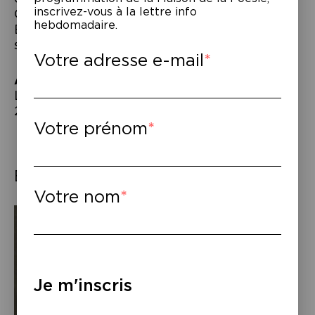
inscrivez-vous à la lettre info
On pense à Fiodor Dostoïevski, à Samuel
hebdomadaire.
Beckett, à Simone Weil également dans
son approche de la force.
Votre adresse e-mail
À lire
–
Laura Vazquez,
Les forces
, éd. du sous-sol,
2025.
Votre prénom
Éléments associés
Votre nom
Je m'inscris