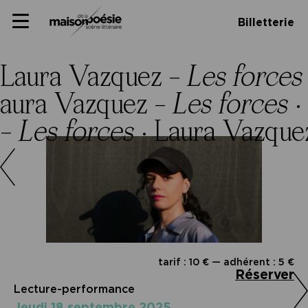
Skip
Panneau de gestion des cookies
Maison de la poésie
Primary
to
Billetterie
Menu
content
Scène
littéraire
Laura Vazquez –
Les forces
aura Vazquez –
Les forces
·
 –
Les forces
·
Laura Vazque
tarif : 10 € — adhérent : 5 €
Réserver
Lecture-performance
jeudi 18 septembre 2025