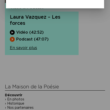
Vidéo & Podcast
Laura Vazquez – Les
forces
Vidéo (42:52)
Podcast (47:07)
En savoir plus
Navigation
de
l’article
La Maison de la Poésie
Découvrir
En photos
Historique
Nos partenaires