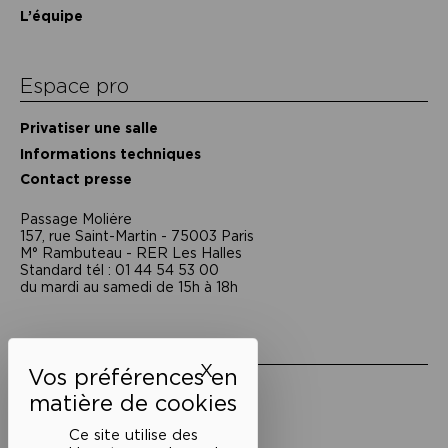
L’équipe
Espace pro
Privatiser une salle
Informations techniques
Contact presse
Passage Moliėre
157, rue Saint-Martin - 75003 Paris
M° Rambuteau - RER Les Halles
Standard tél : 01 44 54 53 00
du mardi au samedi de 15h à 18h
Liens utiles
X
Masquer le bandeau des 
Mentions légales
Politique de confidentialité
Conditions générales de vente
Ce site utilise des