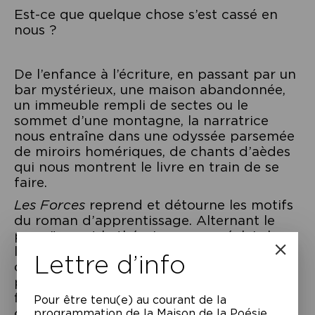
Est-ce que quelque chose s’est cassé en
nous ?
De l’enfance à l’écriture, en passant par un
bar mystérieux, une maison abandonnée,
un immeuble rempli de sectes ou le
sommet d’une montagne, la narratrice
nous entraîne dans une odyssée parsemée
de miroirs homériques, de chants d’aèdes
qui nous montrent le livre en train de se
faire.
Les Forces
reprend et détourne les motifs
du roman d’apprentissage. Alternant le
prosaïque et le théorique en un éclair, le
livre se déploie dans une narration allant
Lettre d’info
du tragique au comique. L’ensemble est
porté par une nature perçue comme un
flux incessant, une énergie vitale, dont
Pour être tenu(e) au courant de la
chaque élément peut contenir la totalité.
programmation de la Maison de la Poésie,