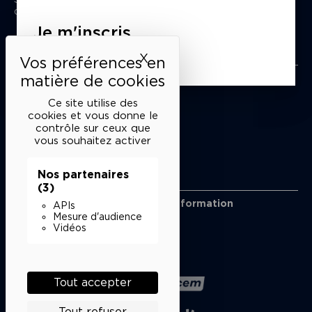
du mardi au samedi de 15h à 18h
Je m'inscris
Liens utiles
X
Masquer le bandeau des 
Mentions légales
Politique de confidentialité
Ce site utilise des
Conditions générales de vente
cookies et vous donne le
contrôle sur ceux que
Cookies
vous souhaitez activer
Nos partenaires
Restons en lien
(3)
Inscrivez-vous à notre lettre d’information
APIs
Suivez-nous sur les réseaux
Mesure d'audience
Vidéos
Facebook
Instagram
YouTube
Soundcloud
Nos partenaires
Tout accepter
Tout refuser