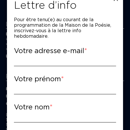
Lettre d’info
Pour être tenu(e) au courant de la
La Maison de la Poésie
programmation de la Maison de la Poésie,
inscrivez-vous à la lettre info
Découvrir
hebdomadaire.
En photos
Historique
Votre adresse e-mail
Nos partenaires
L’équipe
Espace pro
Votre prénom
Privatiser une salle
Informations techniques
Contact presse
Votre nom
Passage Moliėre
157, rue Saint-Martin - 75003 Paris
M° Rambuteau - RER Les Halles
Standard tél : 01 44 54 53 00