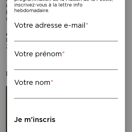
inscrivez-vous à la lettre info
On pense à Fiodor Dostoïevski, à Samuel
hebdomadaire.
Beckett, à Simone Weil également dans
son approche de la force.
Votre adresse e-mail
À lire
–
Laura Vazquez,
Les forces
, éd. du sous-sol,
2025.
Votre prénom
Éléments associés
Votre nom
Je m'inscris