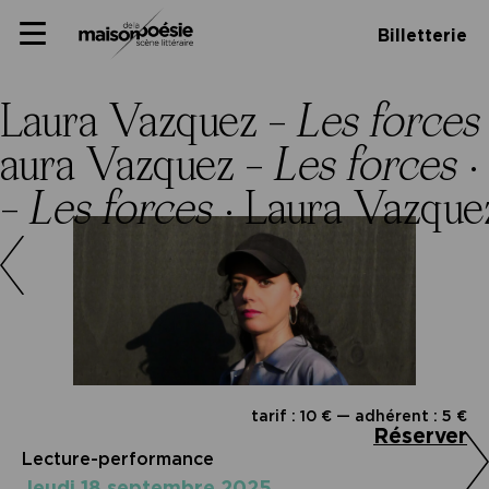
Skip
Panneau de gestion des cookies
Maison de la poésie
Primary
to
Billetterie
Menu
content
Scène
littéraire
Laura Vazquez –
Les forces
aura Vazquez –
Les forces
·
 –
Les forces
·
Laura Vazque
tarif : 10 € — adhérent : 5 €
Réserver
Lecture-performance
jeudi 18 septembre 2025