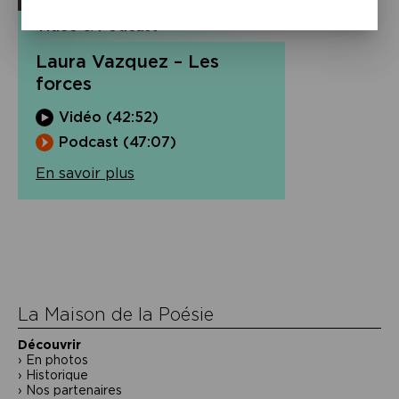
Vidéo & Podcast
Laura Vazquez – Les
forces
Vidéo (42:52)
Podcast (47:07)
En savoir plus
Navigation
de
l’article
La Maison de la Poésie
Découvrir
En photos
Historique
Nos partenaires