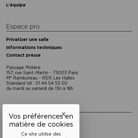
L’équipe
Espace pro
Privatiser une salle
Informations techniques
Contact presse
Passage Moliėre
157, rue Saint-Martin - 75003 Paris
M° Rambuteau - RER Les Halles
Standard tél : 01 44 54 53 00
du mardi au samedi de 15h à 18h
Liens utiles
X
Masquer le bandeau des 
Mentions légales
Politique de confidentialité
Conditions générales de vente
Ce site utilise des