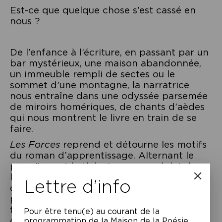
Est-ce que quelque chose s’est cassé en
nous ?
De l’enfance à l’écriture, en passant par un
bar mystérieux, une maison abandonnée,
un immeuble rempli de sectes ou le
sommet d’une montagne, la narratrice
nous entraîne dans une odyssée parsemée
de miroirs homériques, de chants d’aèdes
qui nous montrent le livre en train de se
faire.
Les Forces
reprend et détourne les motifs
du roman d’apprentissage. Alternant le
prosaïque et le théorique en un éclair, le
livre se déploie dans une narration allant
Lettre d’info
du tragique au comique. L’ensemble est
porté par une nature perçue comme un
flux incessant, une énergie vitale, dont
Pour être tenu(e) au courant de la
chaque élément peut contenir la totalité.
programmation de la Maison de la Poésie,