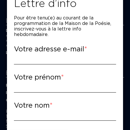
Lettre d’info
Pour être tenu(e) au courant de la
La Maison de la Poésie
programmation de la Maison de la Poésie,
inscrivez-vous à la lettre info
Découvrir
hebdomadaire.
En photos
Historique
Nos partenaires
Votre adresse e-mail
L’équipe
Espace pro
Votre prénom
Privatiser une salle
Informations techniques
Contact presse
Votre nom
Passage Moliėre
157, rue Saint-Martin - 75003 Paris
M° Rambuteau - RER Les Halles
Standard tél : 01 44 54 53 00