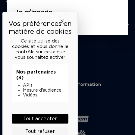
du mardi au samedi de 15h à 18h
Je m'inscris
Liens utiles
X
Masquer le bandeau des 
Mentions légales
Politique de confidentialité
Ce site utilise des
Conditions générales de vente
cookies et vous donne le
contrôle sur ceux que
Cookies
vous souhaitez activer
Nos partenaires
Restons en lien
(3)
Inscrivez-vous à notre lettre d’information
APIs
Suivez-nous sur les réseaux
Mesure d'audience
Vidéos
Facebook
Instagram
YouTube
Soundcloud
Nos partenaires
Tout accepter
Tout refuser