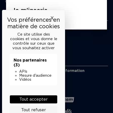
du mardi au samedi de 15h à 18h
Je m'inscris
Liens utiles
X
Masquer le bandeau des 
Mentions légales
Politique de confidentialité
Ce site utilise des
Conditions générales de vente
cookies et vous donne le
contrôle sur ceux que
Cookies
vous souhaitez activer
Nos partenaires
Restons en lien
(3)
Inscrivez-vous à notre lettre d’information
APIs
Suivez-nous sur les réseaux
Mesure d'audience
Vidéos
Facebook
Instagram
YouTube
Soundcloud
Nos partenaires
Tout accepter
Tout refuser