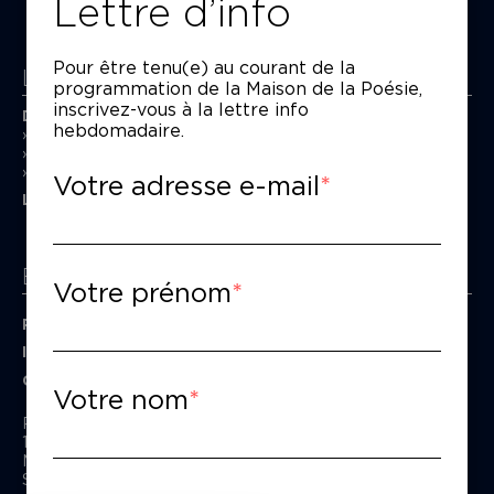
Lettre d’info
Pour être tenu(e) au courant de la
La Maison de la Poésie
programmation de la Maison de la Poésie,
inscrivez-vous à la lettre info
Découvrir
hebdomadaire.
En photos
Historique
Nos partenaires
Votre adresse e-mail
L’équipe
Espace pro
Votre prénom
Privatiser une salle
Informations techniques
Contact presse
Votre nom
Passage Moliėre
157, rue Saint-Martin - 75003 Paris
M° Rambuteau - RER Les Halles
Standard tél : 01 44 54 53 00