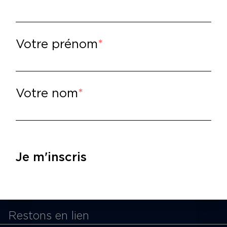
Votre prénom
Votre nom
cookies
Espace pro
P
Privatiser une salle
15
Informations techniques
M
Je m'inscris
St
Contact presse
du
Restons en lien