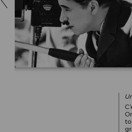
Un
C’
On
to
gr