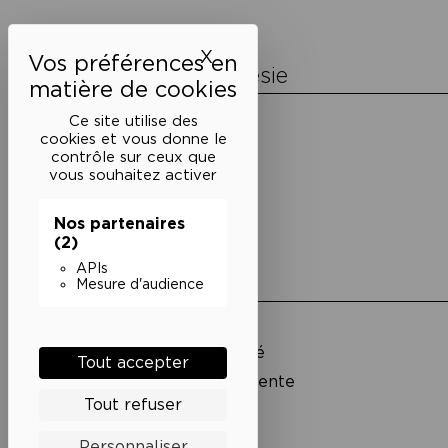
l’article
X
Masquer le bandeau des 
La Maison de la Poésie
Découvrir
Ce site utilise des
En photos
cookies et vous donne le
Historique
contrôle sur ceux que
Nos partenaires
vous souhaitez activer
L’équipe
Nos partenaires
(2)
APIs
Liens utiles
Mesure d'audience
Mentions légales
Politique de confidentialité
Tout accepter
Conditions générales de vente
Tout refuser
Cookies
Personnaliser