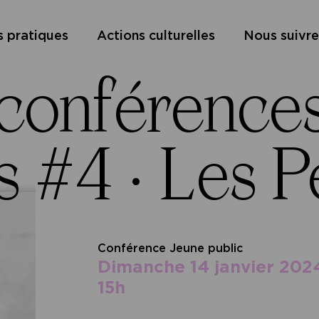
s pratiques
Actions culturelles
Nous suivre
 conférence
s #4 ·
Les P
Conférence Jeune public
dimanche 14 janvier 202
15h