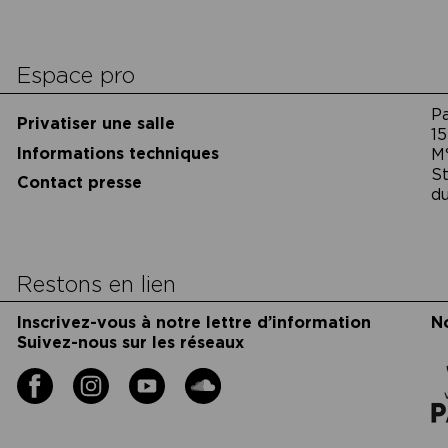
cookies
Espace pro
P
Privatiser une salle
15
Informations techniques
M
St
Contact presse
du
Restons en lien
Inscrivez-vous à notre lettre d’information
N
Suivez-nous sur les réseaux
Facebook
Instagram
YouTube
Soundcloud