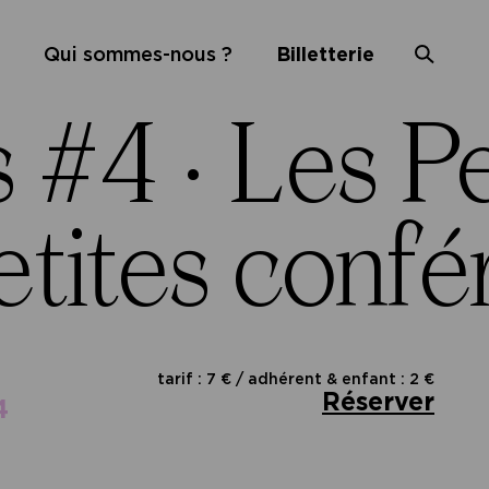
Qui sommes-nous ?
Billetterie
s #4 ·
Les Pe
etites confé
tarif : 7 € / adhérent & enfant : 2 €
Réserver
4