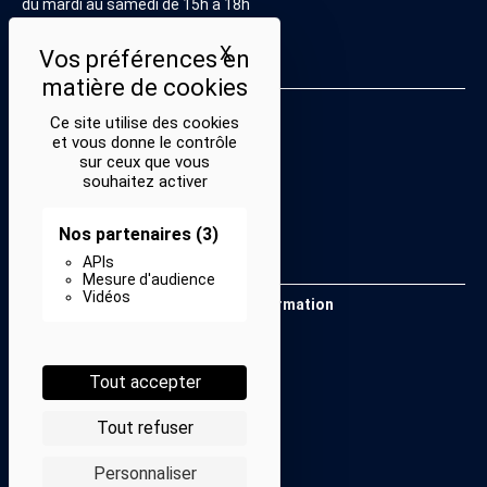
du mardi au samedi de 15h à 18h
X
Masquer le bandeau des coo
Liens utiles
Mentions légales
Ce site utilise des cookies
Politique de confidentialité
et vous donne le contrôle
sur ceux que vous
Conditions générales de vente
souhaitez activer
Cookies
Nos partenaires
(3)
APIs
Restons en lien
Mesure d'audience
Vidéos
Inscrivez-vous à notre lettre d’information
Suivez-nous sur les réseaux
Facebook
Instagram
YouTube
Soundcloud
Tout accepter
Nos partenaires
Tout refuser
Personnaliser