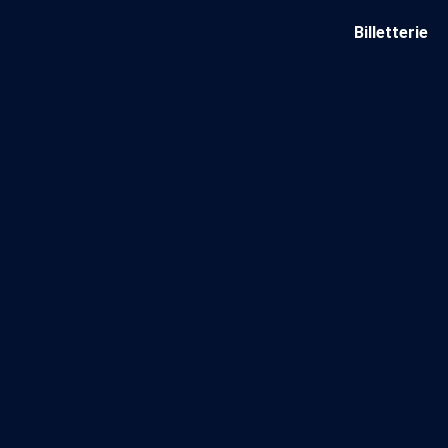
Skip
Panneau de gestion des cookies
Maison de la poésie
Primary
to
Billetterie
Menu
content
Scène
littéraire