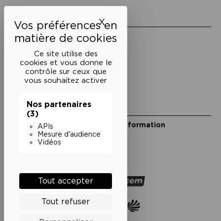
Liens utiles
X
Masquer le bandeau des 
Mentions légales
Politique de confidentialité
Ce site utilise des
Conditions générales de vente
cookies et vous donne le
contrôle sur ceux que
Cookies
vous souhaitez activer
Nos partenaires
Restons en lien
(3)
Inscrivez-vous à notre lettre d’information
APIs
Suivez-nous sur les réseaux
Mesure d'audience
Vidéos
Facebook
Instagram
YouTube
Soundcloud
Nos partenaires
Tout accepter
Tout refuser