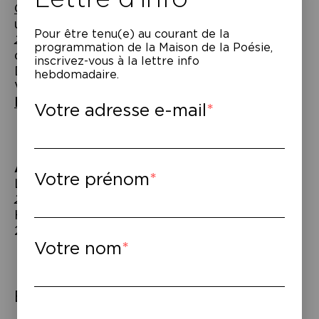
Colombier,
la Comédie-Française présente
une soirée autour du
Journal d’un écrivain
Pour être tenu(e) au courant de la
20192020
de Lars Norén : Lecture
programmation de la Maison de la Poésie,
d’extraits par Françoise Gillard et
inscrivez-vous à la lettre info
Dominique Blanc, présentée par Amélie
hebdomadaire.
Wendling.
ENTRÉE LIBRE SUR RÉSERVATION
Votre adresse e-mail
À lire
–
Votre prénom
Lars Norén,
Journal d’un écrivain
20192020
, trad. du suédois par Johan
Härnsten & Amélie Wendling, Éd. La place,
2025.
Votre nom
Éléments associés