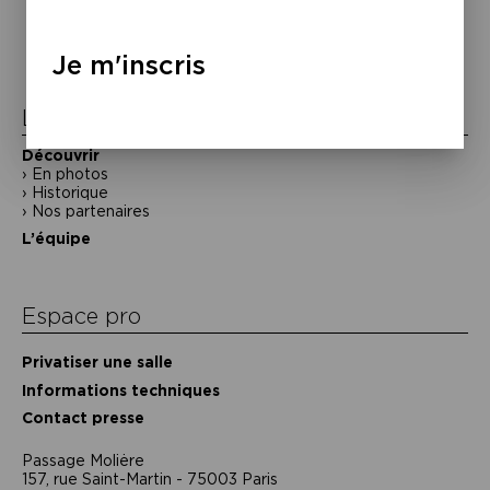
de
l’article
Je m'inscris
La Maison de la Poésie
Découvrir
En photos
Historique
Nos partenaires
L’équipe
Espace pro
Privatiser une salle
Informations techniques
Contact presse
Passage Moliėre
157, rue Saint-Martin - 75003 Paris