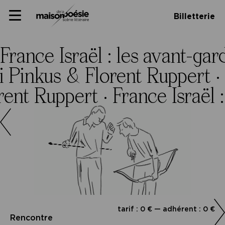
Skip
Panneau de gestion des cookies
Maison de la poésie
Primary
to
Billetterie
Menu
content
Scène
littéraire
France Israël : les avant-g
i Pinkus & Florent Ruppert ·
rent Ruppert ·
France Israël
tarif : 0 € — adhérent : 0 €
Rencontre