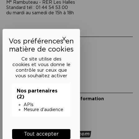
M° Rambuteau - RER Les Halles
Standard tél : 01 44 54 53 00
du mardi au samedi de 15h à 18h
Liens utiles
X
Masquer le bandeau des 
Mentions légales
Politique de confidentialité
Conditions générales de vente
Ce site utilise des
cookies et vous donne le
Cookies
contrôle sur ceux que
vous souhaitez activer
Restons en lien
Nos partenaires
(2)
Inscrivez-vous à notre lettre d’information
Suivez-nous sur les réseaux
APIs
Mesure d'audience
Facebook
Instagram
YouTube
Soundcloud
Nos partenaires
Tout accepter