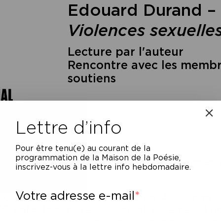
Edouard Durand –
Violences sexuelles
Lecture par l'auteur
Rencontre avec les membre
soutiens
Lettre d’info
Pour être tenu(e) au courant de la
programmation de la Maison de la Poésie,
Le corps des enfants, le corps des femmes,
inscrivez-vous à la lettre info hebdomadaire.
douard Durand
Votre adresse e-mail
 constat est effroyable, appuyé désormais 
0 enfants sont sexuellement violentés chaq