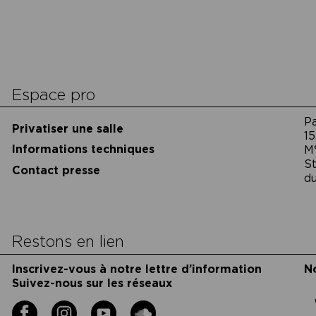
cookies
Espace pro
P
Privatiser une salle
15
Informations techniques
M
St
Contact presse
du
Restons en lien
Inscrivez-vous à notre lettre d’information
N
Suivez-nous sur les réseaux
Facebook
Instagram
YouTube
Soundcloud