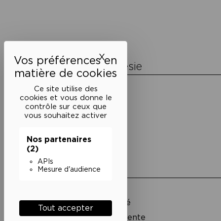
de
l’article
X
Masquer le bandeau des 
La Maison de la Poésie
Découvrir
Ce site utilise des
En photos
cookies et vous donne le
Historique
contrôle sur ceux que
Nos partenaires
vous souhaitez activer
L’équipe
Nos partenaires
(2)
APIs
Liens utiles
Mesure d'audience
Mentions légales
Politique de confidentialité
Tout accepter
Conditions générales de vente