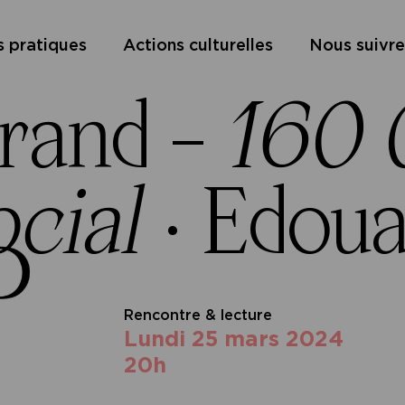
s pratiques
Actions culturelles
Nous suivre
rand –
160 0
ocial
·
Edoua
Rencontre & lecture
lundi 25 mars 2024
20h