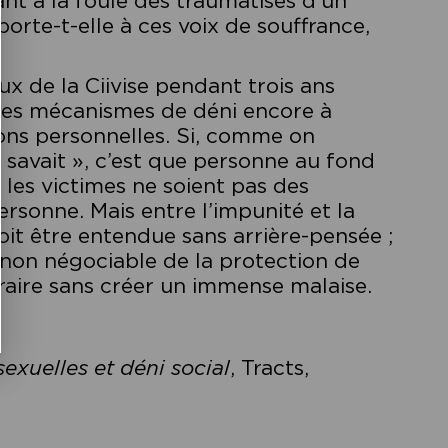
ant à la foule des traumatisés d’un
porte-t-elle à ces voix de souffrance,
ux de la Ciivise pendant trois ans
é les mécanismes de déni encore à
usions personnelles. Si, comme on
 savait », c’est que personne au fond
 les victimes ne soient pas des
ersonne. Mais entre l’impunité et la
 doit être entendue sans arrière-pensée ;
 non négociable de la protection de
traire sans créer un immense malaise.
exuelles et déni social
, Tracts,