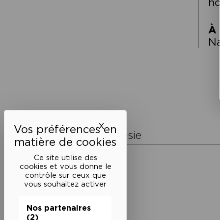
ho
À 
N
Navigation
de
l’article
X
Masquer le bandeau des 
La Maison de la Poésie
Découvrir
Ce site utilise des
En photos
cookies et vous donne le
Historique
contrôle sur ceux que
Nos partenaires
vous souhaitez activer
L’équipe
Nos partenaires
(2)