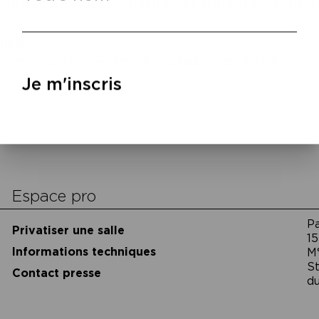
mmes aux particularités étonnantes dont ell
lire
–
ancy Huston,
Francia,
Actes Sud, 2024.
Je m'inscris
cookies
Espace pro
P
Privatiser une salle
15
Informations techniques
M
St
Contact presse
du