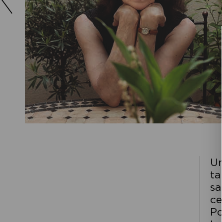
Un
ta
sa
ce
Po