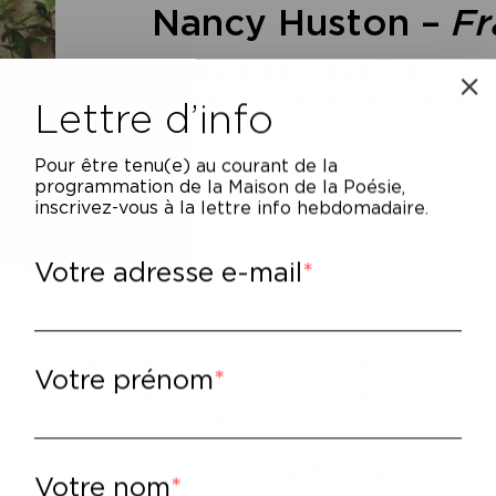
Nancy Huston –
Fr
Lecture par l'autrice
Entretien mené par Marie-M
Lettre d’info
Pour être tenu(e) au courant de la
programmation de la Maison de la Poésie,
inscrivez-vous à la lettre info hebdomadaire.
Votre adresse e-mail
e femme transgenre colombienne travaille au
Votre prénom
bleau de l’une de ses journées de travail, son
 bonté avec ses collègues qu’elle protège, d
s femmes perdues loin de leur pays, ces com
rtrait non seulement d’une femme lumineus
Votre nom