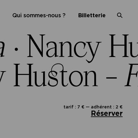
Qui sommes-nous ?
Billetterie
a
·
Nancy Hu
y Huston –
F
tarif : 7 € — adhérent : 2 €
Réserver