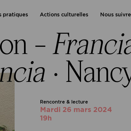
s pratiques
Actions culturelles
Nous suivre
ton –
Franci
ncia
·
Nanc
Rencontre & lecture
mardi 26 mars 2024
19h