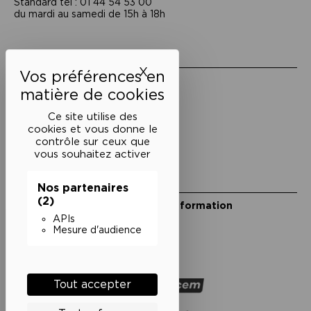
Standard tél : 01 44 54 53 00
du mardi au samedi de 15h à 18h
Liens utiles
X
Masquer le bandeau des 
Mentions légales
Politique de confidentialité
Conditions générales de vente
Ce site utilise des
cookies et vous donne le
Cookies
contrôle sur ceux que
vous souhaitez activer
Restons en lien
Nos partenaires
(2)
Inscrivez-vous à notre lettre d’information
Suivez-nous sur les réseaux
APIs
Mesure d'audience
Facebook
Instagram
YouTube
Soundcloud
Nos partenaires
Tout accepter