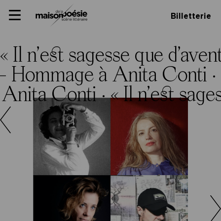
Skip
Panneau de gestion des cookies
Maison de la poésie
Primary
to
Billetterie
Menu
content
Scène
littéraire
« Il n’est sagesse que d’av
 » – Hommage à Anita Conti ·
 Anita Conti ·
« Il n’est sa