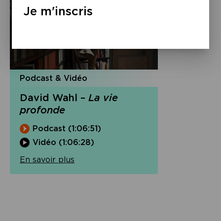
Je m'inscris
Podcast & Vidéo
David Wahl –
La vie
profonde
Podcast (1:06:51)
Vidéo (1:06:28)
En savoir plus
Navigation
de
l’article