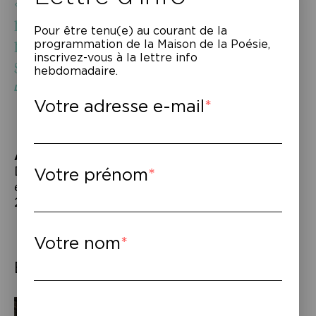
« Car une fois le soleil disparu, la
mer aussi se fait oublier. Je sais
Pour être tenu(e) au courant de la
maintenant ce qu’est la nuit : un
programmation de la Maison de la Poésie,
inscrivez-vous à la lettre info
soleil qui se noie. »
hebdomadaire.
La vie profonde
, David Wahl
Votre adresse e-mail
À lire
–
David Wahl,
La vie profonde. Une
Votre prénom
expédition dans les abysses
, éd. Arthaud,
2023.
Votre nom
Éléments associés