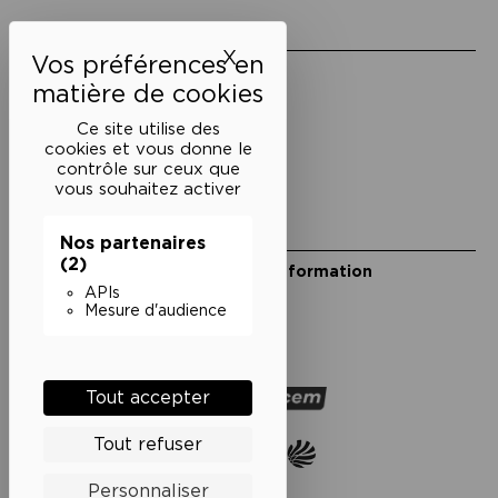
Liens utiles
X
Masquer le bandeau des 
Mentions légales
Politique de confidentialité
Conditions générales de vente
Ce site utilise des
cookies et vous donne le
Cookies
contrôle sur ceux que
vous souhaitez activer
Restons en lien
Nos partenaires
(2)
Inscrivez-vous à notre lettre d’information
Suivez-nous sur les réseaux
APIs
Mesure d'audience
Facebook
Instagram
YouTube
Soundcloud
Nos partenaires
Tout accepter
Tout refuser
Personnaliser