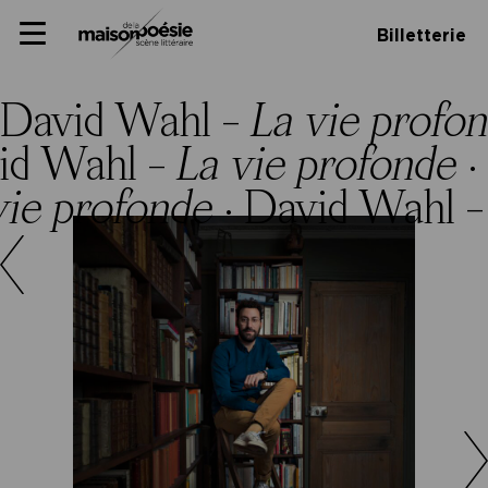
Skip
Panneau de gestion des cookies
Maison de la poésie
Primary
to
Billetterie
Menu
content
Scène
littéraire
David Wahl –
La vie profo
id Wahl –
La vie profonde
·
vie profonde
·
David Wahl 