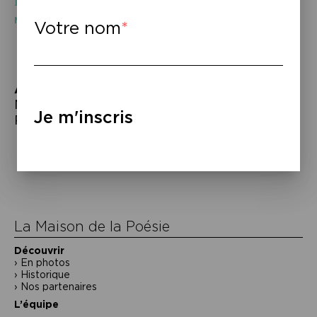
Mûres métamorphoses, Makenzy Orcel
Votre nom
À lire
–
Makenzy Orcel,
Mûres métamorphoses
,
Je m'inscris
Rivages, 2023.
Navigation
de
l’article
La Maison de la Poésie
Découvrir
En photos
Historique
Nos partenaires
L’équipe