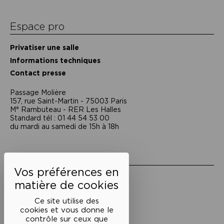
Espace pro
Privatiser une salle
Informations techniques
Contact presse
Passage Moliėre
157, rue Saint-Martin - 75003 Paris
M° Rambuteau - RER Les Halles
Standard tél : 01 44 54 53 00
du mardi au samedi de 15h à 18h
Liens utiles
Mentions légales
Politique de confidentialité
Conditions générales de vente
Ce site utilise des
cookies et vous donne le
Cookies
contrôle sur ceux que