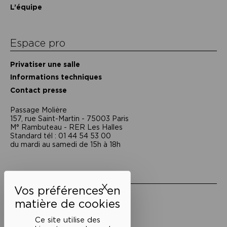
L’équipe
Espace pro
Privatiser une salle
Informations techniques
Contact presse
Passage Moliėre
157, rue Saint-Martin - 75003 Paris
M° Rambuteau - RER Les Halles
Standard tél : 01 44 54 53 00
du mardi au samedi de 15h à 18h
Liens utiles
X
Masquer le bandeau des 
Mentions légales
Politique de confidentialité
Conditions générales de vente
Ce site utilise des