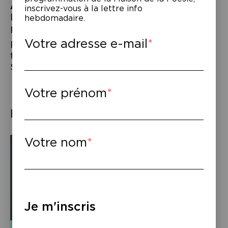
À lire
–
inscrivez-vous à la lettre info
David Peace,
Patient X
, trad. de l’anglais
hebdomadaire.
par Jean-Paul Gratias, Rivages, 2024.
Votre adresse e-mail
Ryūnosuke Akutagawa,
Les Grenouilles
,
trad. du japonais par Catherine Ancelot et
Silvain Chupin, Cambourakis, 2024.
Votre prénom
Éléments associés
Votre nom
Je m'inscris