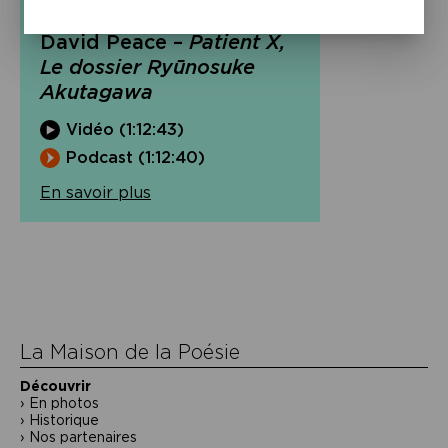
Vidéo & Podcast
David Peace –
Patient X,
Le dossier Ryūnosuke
Akutagawa
Vidéo (1:12:43)
Podcast (1:12:40)
En savoir plus
Navigation
de
l’article
La Maison de la Poésie
Découvrir
En photos
Historique
Nos partenaires