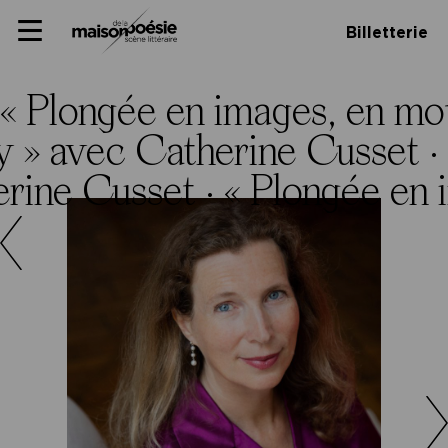
Skip
Panneau de gestion des cookies
Maison de la poésie
Primary
to
Billetterie
Menu
content
Scène
littéraire
« Plongée en images, en mo
y » avec Catherine Cusset ·
erine Cusset ·
« Plongée en 