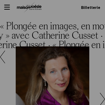
Skip
Panneau de gestion des cookies
Maison de la poésie
Primary
to
Billetterie
Menu
content
Scène
littéraire
« Plongée en images, en mo
y » avec Catherine Cusset ·
erine Cusset ·
« Plongée en 