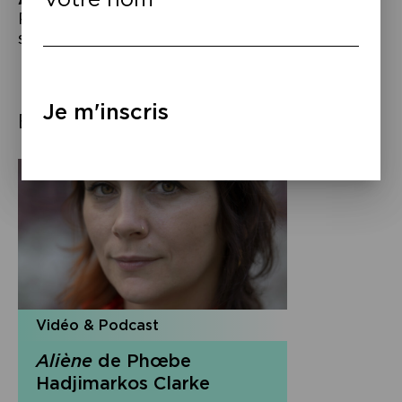
Phoebe Hadjimarkos Clarke,
Aliène
, éd. du
sous-sol, 2024.
Je m'inscris
Éléments associés
Vidéo & Podcast
Aliène
de Phœbe
Hadjimarkos Clarke