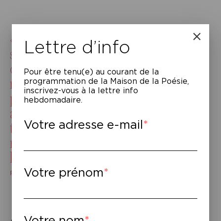
« Ainsi il existe encore des lieux
Lettre d’info
sur ce continent et dans ce pays
qui est malencontreusement le
Pour être tenu(e) au courant de la
mien, dans la mesure où cent fois
programmation de la Maison de la Poésie,
inscrivez-vous à la lettre info
préférable aurait été de naître
hebdomadaire.
apatride ou de ne pas naître du
Votre adresse e-mail
tout, il existe encore des lieux qui
ressemblent à l’image idéale que
l’on s’en fait. »
Votre prénom
Phœbe Hadjimarkos Clarke, Aliène.
Votre nom
À lire
–