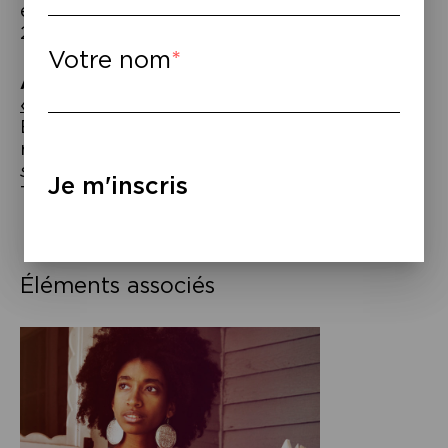
éd. Burn Août et Les liens qui libèrent,
2024.
Votre nom
À regarder
–
« Tituba, qui pour nous protéger ? »
Exposition collective librement inspirée du
roman de Maryse Condé,
Moi, Tituba,
sorcière noire de Salem
(Folio) – Palais de
Je m'inscris
Tokyo.
Éléments associés