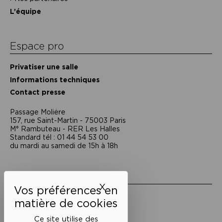
L’équipe
Espace pro
Privatiser une salle
Informations techniques
Contact presse
Passage Moliėre
157, rue Saint-Martin - 75003 Paris
M° Rambuteau - RER Les Halles
Standard tél : 01 44 54 53 00
du mardi au samedi de 15h à 18h
Liens utiles
X
Masquer le bandeau des 
Mentions légales
Politique de confidentialité
Conditions générales de vente
Ce site utilise des