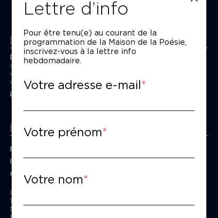
Lettre d’info
Pour être tenu(e) au courant de la
La Maison de la Poésie
programmation de la Maison de la Poésie,
inscrivez-vous à la lettre info
Découvrir
hebdomadaire.
En photos
Historique
Votre adresse e-mail
Nos partenaires
L’équipe
Espace pro
Votre prénom
Privatiser une salle
Informations techniques
Contact presse
Votre nom
Passage Moliėre
157, rue Saint-Martin - 75003 Paris
M° Rambuteau - RER Les Halles
Standard tél : 01 44 54 53 00