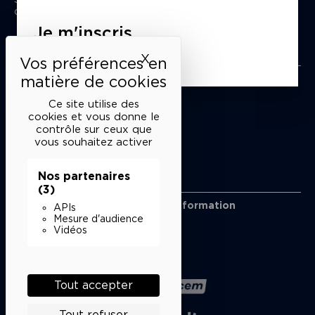
du mardi au samedi de 15h à 18h
Je m'inscris
Liens utiles
X
Masquer le bandeau des 
Mentions légales
Politique de confidentialité
Ce site utilise des
Conditions générales de vente
cookies et vous donne le
contrôle sur ceux que
Cookies
vous souhaitez activer
Nos partenaires
Restons en lien
(3)
Inscrivez-vous à notre lettre d’information
APIs
Suivez-nous sur les réseaux
Mesure d'audience
Vidéos
Facebook
Instagram
YouTube
Soundcloud
Nos partenaires
Tout accepter
Tout refuser