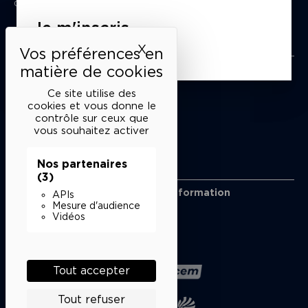
du mardi au samedi de 15h à 18h
Je m'inscris
Liens utiles
X
Masquer le bandeau des 
Mentions légales
Politique de confidentialité
Ce site utilise des
Conditions générales de vente
cookies et vous donne le
contrôle sur ceux que
Cookies
vous souhaitez activer
Nos partenaires
Restons en lien
(3)
Inscrivez-vous à notre lettre d’information
APIs
Suivez-nous sur les réseaux
Mesure d'audience
Vidéos
Facebook
Instagram
YouTube
Soundcloud
Nos partenaires
Tout accepter
Tout refuser