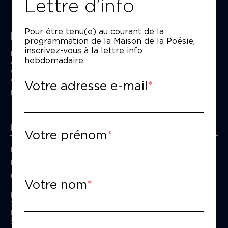
Lettre d’info
Pour être tenu(e) au courant de la
La Maison de la Poésie
programmation de la Maison de la Poésie,
inscrivez-vous à la lettre info
Découvrir
hebdomadaire.
En photos
Historique
Nos partenaires
Votre adresse e-mail
L’équipe
Espace pro
Votre prénom
Privatiser une salle
Informations techniques
Contact presse
Votre nom
Passage Moliėre
157, rue Saint-Martin - 75003 Paris
M° Rambuteau - RER Les Halles
Standard tél : 01 44 54 53 00