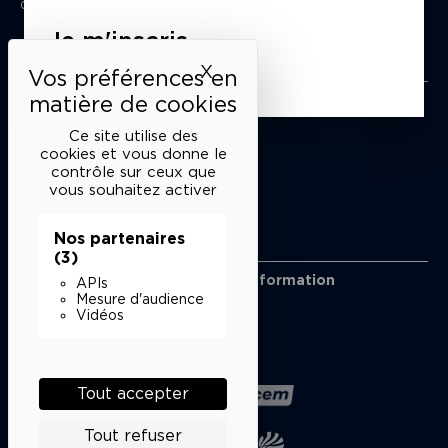
du mardi au samedi de 15h à 18h
Je m'inscris
Liens utiles
X
Masquer le bandeau des 
Mentions légales
Politique de confidentialité
Ce site utilise des
Conditions générales de vente
cookies et vous donne le
contrôle sur ceux que
Cookies
vous souhaitez activer
Nos partenaires
Restons en lien
(3)
Inscrivez-vous à notre lettre d’information
APIs
Suivez-nous sur les réseaux
Mesure d'audience
Vidéos
Facebook
Instagram
YouTube
Soundcloud
Nos partenaires
Tout accepter
Tout refuser