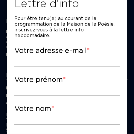
Lettre d’info
Pour être tenu(e) au courant de la
La Maison de la Poésie
programmation de la Maison de la Poésie,
inscrivez-vous à la lettre info
Découvrir
hebdomadaire.
En photos
Historique
Nos partenaires
Votre adresse e-mail
L’équipe
Espace pro
Votre prénom
Privatiser une salle
Informations techniques
Contact presse
Votre nom
Passage Moliėre
157, rue Saint-Martin - 75003 Paris
M° Rambuteau - RER Les Halles
Standard tél : 01 44 54 53 00