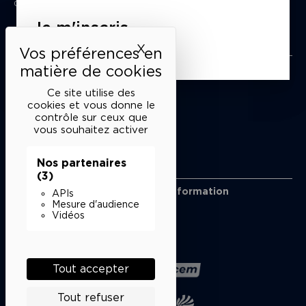
du mardi au samedi de 15h à 18h
Je m'inscris
Liens utiles
X
Masquer le bandeau des 
Mentions légales
Politique de confidentialité
Ce site utilise des
Conditions générales de vente
cookies et vous donne le
contrôle sur ceux que
Cookies
vous souhaitez activer
Nos partenaires
Restons en lien
(3)
Inscrivez-vous à notre lettre d’information
APIs
Suivez-nous sur les réseaux
Mesure d'audience
Vidéos
Facebook
Instagram
YouTube
Soundcloud
Nos partenaires
Tout accepter
Tout refuser