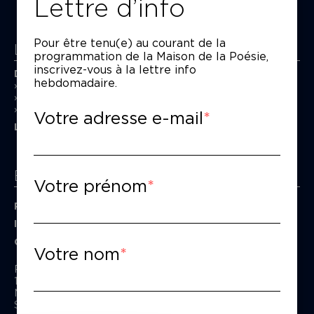
Lettre d’info
Pour être tenu(e) au courant de la
La Maison de la Poésie
programmation de la Maison de la Poésie,
inscrivez-vous à la lettre info
Découvrir
hebdomadaire.
En photos
Historique
Nos partenaires
Votre adresse e-mail
L’équipe
Espace pro
Votre prénom
Privatiser une salle
Informations techniques
Contact presse
Votre nom
Passage Moliėre
157, rue Saint-Martin - 75003 Paris
M° Rambuteau - RER Les Halles
Standard tél : 01 44 54 53 00