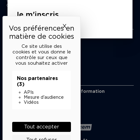
du mardi au samedi de 15h à 18h
Je m'inscris
Liens utiles
X
Masquer le bandeau des 
Mentions légales
Politique de confidentialité
Ce site utilise des
Conditions générales de vente
cookies et vous donne le
contrôle sur ceux que
Cookies
vous souhaitez activer
Nos partenaires
Restons en lien
(3)
Inscrivez-vous à notre lettre d’information
APIs
Suivez-nous sur les réseaux
Mesure d'audience
Vidéos
Facebook
Instagram
YouTube
Soundcloud
Nos partenaires
Tout accepter
Tout refuser