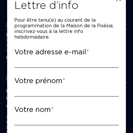
Lettre d’info
Pour être tenu(e) au courant de la
La Maison de la Poésie
programmation de la Maison de la Poésie,
inscrivez-vous à la lettre info
Découvrir
hebdomadaire.
En photos
Historique
Votre adresse e-mail
Nos partenaires
L’équipe
Espace pro
Votre prénom
Privatiser une salle
Informations techniques
Contact presse
Votre nom
Passage Moliėre
157, rue Saint-Martin - 75003 Paris
M° Rambuteau - RER Les Halles
Standard tél : 01 44 54 53 00