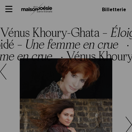
Skip
Panneau de gestion des cookies
Maison de la poésie
Primary
to
Billetterie
Menu
content
Scène
littéraire
Vénus Khoury-Ghata –
Éloi
idé –
Une femme en crue
·
me en crue
·
Vénus Khour