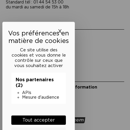
Standard tél : 01 44 54 53 00
du mardi au samedi de 15h à 18h
Liens utiles
X
Masquer le bandeau des 
Mentions légales
Politique de confidentialité
Conditions générales de vente
Ce site utilise des
cookies et vous donne le
Cookies
contrôle sur ceux que
vous souhaitez activer
Restons en lien
Nos partenaires
(2)
Inscrivez-vous à notre lettre d’information
Suivez-nous sur les réseaux
APIs
Mesure d'audience
Facebook
Instagram
YouTube
Soundcloud
Nos partenaires
Tout accepter