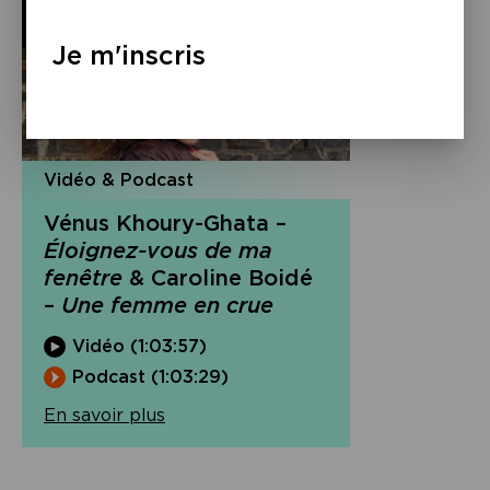
Je m'inscris
Vidéo & Podcast
Vénus Khoury-Ghata –
Éloignez-vous de ma
fenêtre
& Caroline Boidé
–
Une femme en crue
Vidéo (1:03:57)
Podcast (1:03:29)
En savoir plus
Navigation