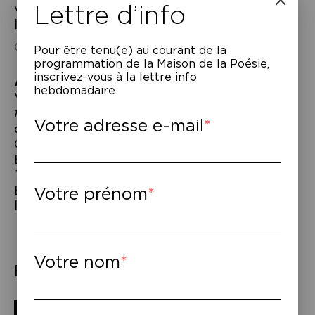
Lettre d’info
vitale et son alliance secrète avec la
liberté.
Caroline Boidé ©Daniel Mordzinski
Pour être tenu(e) au courant de la
programmation de la Maison de la Poésie,
inscrivez-vous à la lettre info
À lire
–
hebdomadaire.
Vénus Khoury-Ghata,
Éloignez-vous de ma
fenêtre
, éd. Mercure de France, 2021 –
Ce
Votre adresse e-mail
qui reste des hommes
, Actes Sud, 2021 –
Caroline Boidé,
Une femme en crue
, éd.
Bruno Doucey, 2021 – Vénus Khoury-Ghata,
Ton chant est plus long que ton souffle
.
Entretiens avec Caroline Boidé, éd.
Votre prénom
l’Archipel, 2019.
Votre nom
Éléments associés