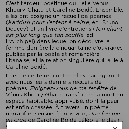
C’est l’ardeur poétique qui relie Vénus
Khoury-Ghata et Caroline Boidé. Ensemble,
elles ont cosigné un recueil de poèmes
(
Kaddish pour l’enfant à naître
, éd. Bruno
Doucey) et un livre d’entretiens (
Ton chant
est plus long que ton souffle
, éd.
L’Archipel) dans lequel on découvre la
femme derrière la cinquantaine d’ouvrages
publiés par la poète et romancière
libanaise, et la relation singulière qui la lie à
Caroline Boidé.
Lors de cette rencontre, elles partageront
avec nous leurs derniers recueils de
poèmes.
Éloignez-vous de ma fenêtre
de
Vénus Khoury-Ghata transforme la mort en
espace habitable, apprivoisé, dont la peur
est enfin chassée. À travers un poème
narratif et sensuel à trois voix,
Une femme
en crue
de Caroline Boidé célèbre le désir :
sa fièvre, ses vertiges, son éros, sa force