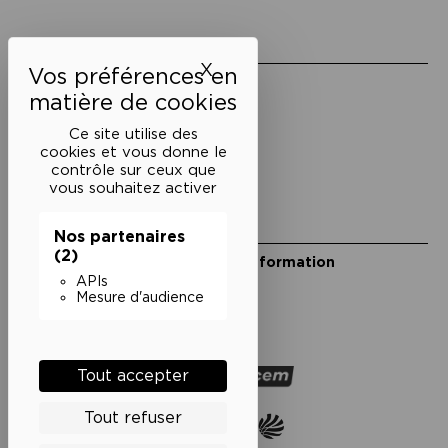
Liens utiles
X
Masquer le bandeau des 
Mentions légales
Politique de confidentialité
Conditions générales de vente
Ce site utilise des
cookies et vous donne le
Cookies
contrôle sur ceux que
vous souhaitez activer
Restons en lien
Nos partenaires
(2)
Inscrivez-vous à notre lettre d’information
Suivez-nous sur les réseaux
APIs
Mesure d'audience
Facebook
Instagram
YouTube
Soundcloud
Nos partenaires
Tout accepter
Tout refuser