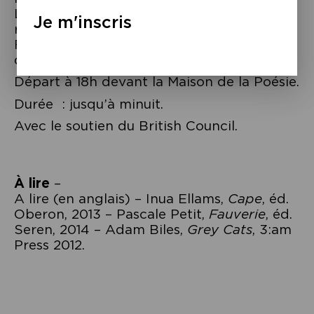
Le public la connaît notamment pour ses
Je m'inscris
rôles dans « The Queen » de Stephen
Frears (2006) et dans « The Other Man »
de Richard Eyre (2008).
Départ à 18h devant la Maison de la Poésie.
Durée : jusqu’à minuit.
Avec le soutien du British Council.
À lire
–
A lire (en anglais) – Inua Ellams,
Cape
, éd.
Oberon, 2013 – Pascale Petit,
Fauverie
, éd.
Seren, 2014 – Adam Biles,
Grey Cats
, 3:am
Press 2012.
Navigation
de