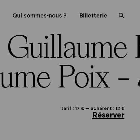
Qui sommes-nous ?
Billetterie
·
Guillaume 
aume Poix –
tarif : 17 € — adhérent : 12 €
Réserver