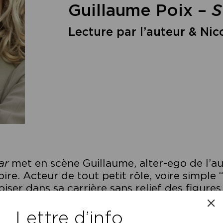
Guillaume Poix –
S
Lecture par l’auteur & Nic
ar
met en scène Guillaume, alter-ego de l’a
oire. Acteur de tout petit rôle, voire simple 
oiser dans sa carrière sans relief des figures
mme répétiteur sur le tournage du film de C
Lettre d’info
ant de faire une apparition maladroite dan