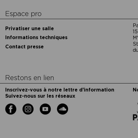
cookies
Espace pro
P
Privatiser une salle
15
Informations techniques
M
St
Contact presse
du
Restons en lien
Inscrivez-vous à notre lettre d’information
N
Suivez-nous sur les réseaux
Facebook
Instagram
YouTube
Soundcloud