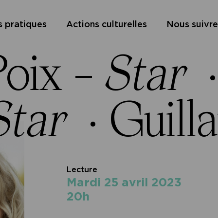
s pratiques
Actions culturelles
Nous suivre
Poix –
Star
Star
·
Guill
Lecture
mardi 25 avril 2023
20h