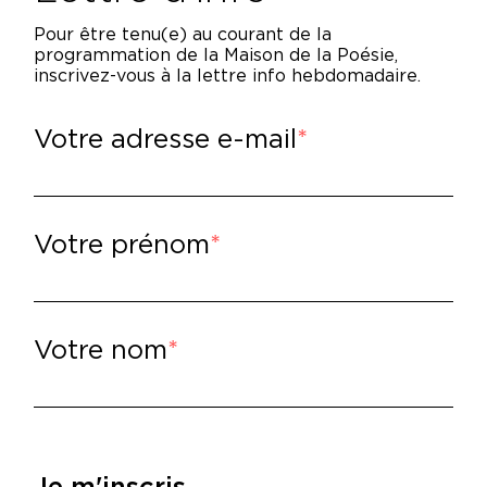
lation amicale prend un tour cinéphilique à
ès furtif et réalisateur d’un seul long-métra
Pour être tenu(e) au courant de la
programmation de la Maison de la Poésie,
ghties où Nicole jouait l’épouse d’Ariel. Que
inscrivez-vous à la lettre info hebdomadaire.
stérieusement détruit par le cinéaste – res
actrice, qui alimentent le désir de Guillaume
Votre adresse e-mail
rdivement derrière la caméra et de partir s
man d’une destinée en ratage contrôlé, où la 
rlesque involontaire à la tendre gravité. Re
 faux !
Votre prénom
lire
–
illaume Poix,
Star,
Verticales, 2023.
Votre nom
Je m'inscris