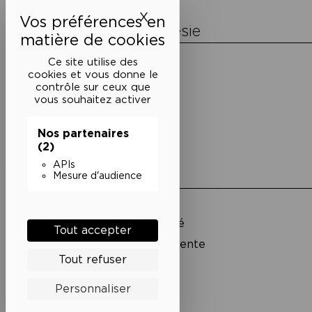
l’article
X
Masquer le bandeau des 
La Maison de la Poésie
Découvrir
Ce site utilise des
En photos
cookies et vous donne le
Historique
contrôle sur ceux que
Nos partenaires
vous souhaitez activer
L’équipe
Nos partenaires
(2)
APIs
Liens utiles
Mesure d'audience
Mentions légales
Politique de confidentialité
Tout accepter
Conditions générales de vente
Tout refuser
Cookies
Personnaliser