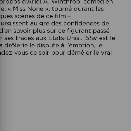
 propos d’Ariel A. Winthrop, comédien
ge, « Miss None », tourné durant les
lques scènes de ce film –
surgissent au gré des confidences de
 d’en savoir plus sur ce figurant passé
ur ses traces aux États-Unis…
Star
est le
drôlerie le dispute à l’émotion, le
ndez-vous ce soir pour démêler le vrai