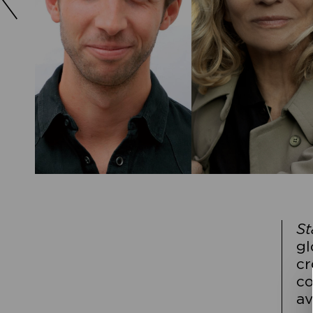
St
gl
cr
co
av