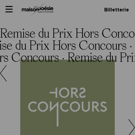
Skip
Panneau de gestion des cookies
Maison de la poésie
Primary
to
Billetterie
Menu
content
Scène
littéraire
Remise du Prix Hors Conco
se du Prix Hors Concours ·
rs Concours ·
Remise du Pr