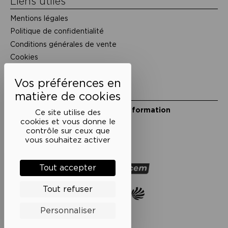
Liens utiles
Mentions légales
Politique de confidentialité
Conditions générales de vente
Cookies
Restons en lien
Inscrivez-vous à notre lettre d’information
Ce site utilise des
Suivez-nous sur les réseaux
cookies et vous donne le
contrôle sur ceux que
Facebook
Instagram
YouTube
Soundcloud
vous souhaitez activer
Nos partenaires
Tout accepter
Tout refuser
Personnaliser