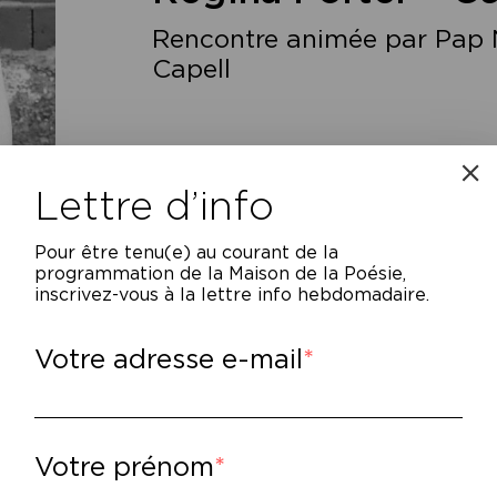
Rencontre animée par Pap N
Capell
Lettre d’info
Pour être tenu(e) au courant de la
programmation de la Maison de la Poésie,
inscrivez-vous à la lettre info hebdomadaire.
Votre adresse e-mail
ors que la Seconde Guerre Mondiale vient d
ascendance irlandaise, fuit un foyer familia
oit à New York où il deviendra un brillant a
une femme noire à l’avenir prometteur, voi
Votre prénom
uchemar lorsque la police arrête sa voiture