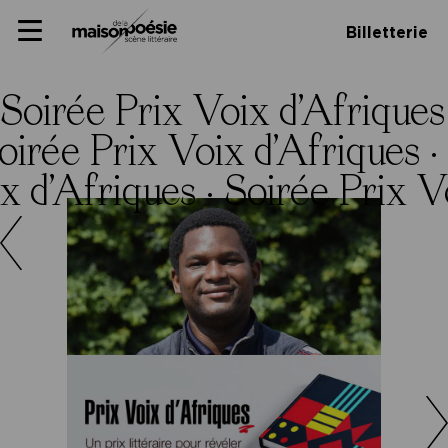
Skip
Panneau de gestion des cookies
Maison de la poésie
Primary
to
Billetterie
Menu
content
Scène
littéraire
Soirée Prix Voix d’Afriques
oirée Prix Voix d’Afriques ·
x d’Afriques ·
Soirée Prix V