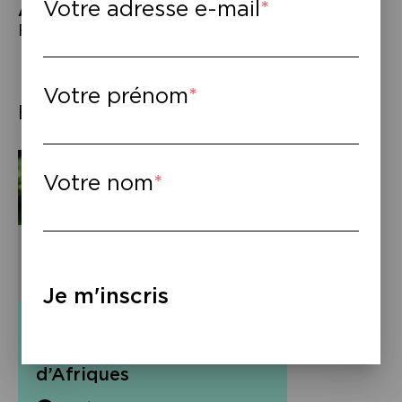
Votre adresse e-mail
À lire
–
Fann Attiki,
Cave 72,
JC Lattès 2021.
Votre prénom
Éléments associés
Votre nom
Je m'inscris
Vidéo
Soirée Prix Voix
d’Afriques