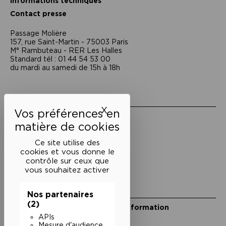
Informations techniques
Contact presse
Passage Moliėre
157, rue Saint-Martin - 75003 Paris
M° Rambuteau - RER Les Halles
Standard tél : 01 44 54 53 00
du mardi au samedi de 15h à 18h
Liens utiles
X
Masquer le bandeau des 
Mentions légales
Politique de confidentialité
Conditions générales de vente
Ce site utilise des
cookies et vous donne le
Cookies
contrôle sur ceux que
vous souhaitez activer
Restons en lien
Nos partenaires
(2)
Inscrivez-vous à notre lettre d’information
Suivez-nous sur les réseaux
APIs
Mesure d'audience