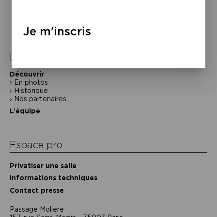
Navigation
de
l’article
Je m'inscris
La Maison de la Poésie
Découvrir
En photos
Historique
Nos partenaires
L’équipe
Espace pro
Privatiser une salle
Informations techniques
Contact presse
Passage Moliėre