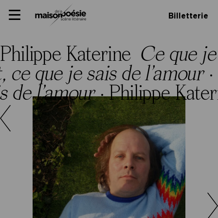
Skip
Panneau de gestion des cookies
Maison de la poésie
Primary
to
Billetterie
Menu
content
Scène
littéraire
Philippe Katerine
Ce que je 
, ce que je sais de l’amour
·
is de l’amour
·
Philippe Kate