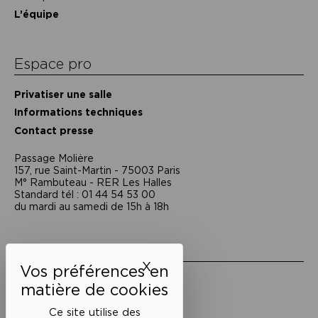
L’équipe
Espace pro
Privatiser une salle
Informations techniques
Contact presse
Passage Moliėre
157, rue Saint-Martin - 75003 Paris
M° Rambuteau - RER Les Halles
Standard tél : 01 44 54 53 00
du mardi au samedi de 15h à 18h
Liens utiles
X
Masquer le bandeau des 
Mentions légales
Politique de confidentialité
Conditions générales de vente
Ce site utilise des