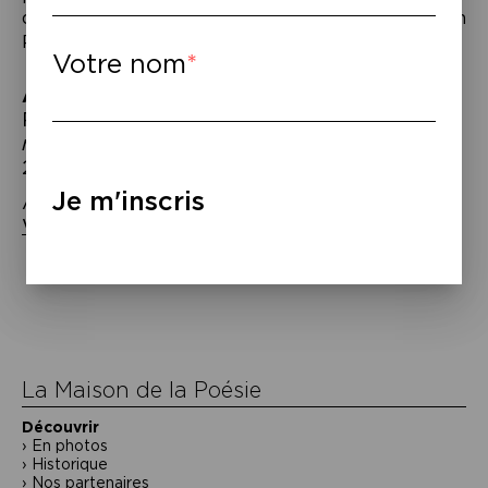
décalé, avec la complicité du réalisateur musicien
Philippe Eveno.
Votre nom
À lire
–
Philippe Katerine,
Ce que je sais de la
mort, ce que je sais de l’amour
, éd. Hélium,
2017.
Je m'inscris
À écouter – Philippe Katerine, « Le Film »,
Wagram Music
,
Cinq7
, 2017.
Navigation
de
l’article
La Maison de la Poésie
Découvrir
En photos
Historique
Nos partenaires