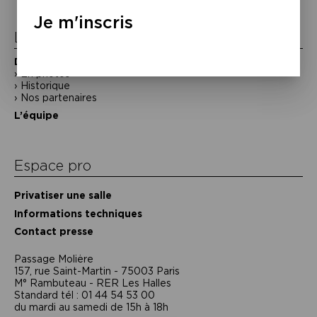
l’article
Je m'inscris
La Maison de la Poésie
Découvrir
En photos
Historique
Nos partenaires
L’équipe
Espace pro
Privatiser une salle
Informations techniques
Contact presse
Passage Moliėre
157, rue Saint-Martin - 75003 Paris
M° Rambuteau - RER Les Halles
Standard tél : 01 44 54 53 00
du mardi au samedi de 15h à 18h