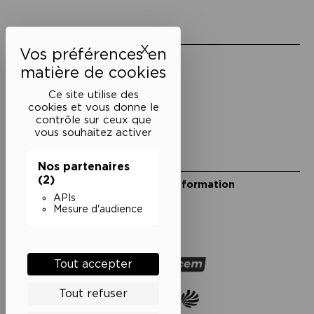
Liens utiles
X
Masquer le bandeau des 
Mentions légales
Politique de confidentialité
Conditions générales de vente
Ce site utilise des
cookies et vous donne le
Cookies
contrôle sur ceux que
vous souhaitez activer
Restons en lien
Nos partenaires
(2)
Inscrivez-vous à notre lettre d’information
Suivez-nous sur les réseaux
APIs
Mesure d'audience
Facebook
Instagram
YouTube
Soundcloud
Nos partenaires
Tout accepter
Tout refuser