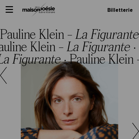
Skip
Panneau de gestion des cookies
Maison de la poésie
Primary
to
Billetterie
Menu
content
Scène
littéraire
Pauline Klein –
La Figurant
auline Klein –
La Figurante
·
La Figurante
·
Pauline Klein 