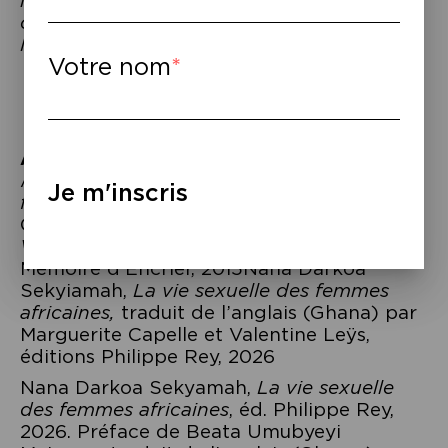
intergénérationnel culturels féministes –
créé, produit et présenté par Axelle Jah
Njiké.
Votre nom
À lire
–
Axelle Jah Njiké,
Journal intime d’une
Je m'inscris
féministe (noire)
, Au Diable Vauvert, 2022
Collectif, sous la dir. de Léonora Miano,
Volcaniques : une anthologie du plaisir
,
Mémoire d’Encrier, 2015
Nana Darkoa
Sekyiamah,
La vie sexuelle des femmes
africaines,
traduit de l’anglais (Ghana) par
Marguerite Capelle et Valentine Leÿs,
éditions Philippe Rey, 2026
Nana Darkoa Sekyamah,
La vie sexuelle
des femmes africaines
, éd. Philippe Rey,
2026. Préface de Beata Umubyeyi