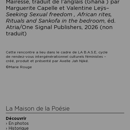
Mairesse, traduit de l’anglais (Ghana ) par
Marguerite Capelle et Valentine Leÿs–
Seeking Sexual freedom , African rites,
Rituals and Sankofa in the bedroom
, éd.
Atria/One Signal Publishers, 2026 (non
traduit)
Cette rencontre a lieu dans le cadre de LA B.A.S.E, cycle
de rendez-vous intergénérationnel culturels féministes –
créé, produit et présenté par Axelle Jah Njiké.
©Marie Rouge
Navigation
de
l’article
La Maison de la Poésie
Découvrir
En photos
Historique