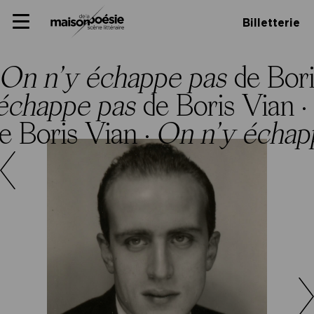
Skip
Panneau de gestion des cookies
Maison de la poésie
Primary
to
Billetterie
Menu
content
Scène
littéraire
On n’y échappe pas
de Bori
échappe pas
de Boris Vian ·
e Boris Vian ·
On n’y échap