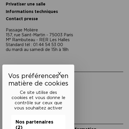
Privatiser une salle
Informations techniques
Contact presse
Passage Moliėre
157, rue Saint-Martin - 75003 Paris
M° Rambuteau - RER Les Halles
Standard tél : 01 44 54 53 00
du mardi au samedi de 15h à 18h
Liens utiles
X
Masquer le bandeau des 
Mentions légales
Politique de confidentialité
Conditions générales de vente
Ce site utilise des
cookies et vous donne le
Cookies
contrôle sur ceux que
vous souhaitez activer
Restons en lien
Nos partenaires
(2)