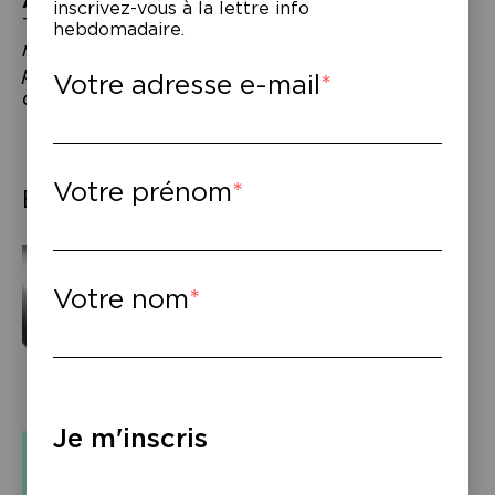
À lire
–
inscrivez-vous à la lettre info
Thomas Baumgartner,
Ne rien faire, une
hebdomadaire.
méthode approximative et contradictoire
pour devenir paresseux sans trop se
Votre adresse e-mail
donner de mal
, Kero, 2019.
Votre prénom
Éléments associés
Votre nom
Je m'inscris
Podcast & Vidéo
Thomas Baumgartner –