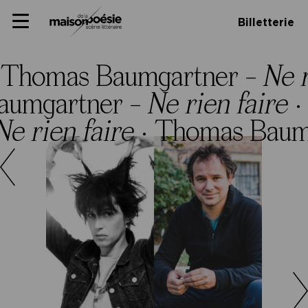
Skip
Panneau de gestion des cookies
Maison de la poésie
Primary
to
Billetterie
Menu
content
Scène
littéraire
Thomas Baumgartner –
Ne r
aumgartner –
Ne rien faire
·
Ne rien faire
·
Thomas Baum