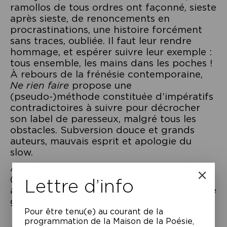
ramollos de tous ordres ont façonné, sieste
après sieste, de renoncements en
procrastinations, une histoire forcément
sans traces, oubliée. Il faut leur rendre
hommage, et espérer suivre leur exemple :
tous ensemble, les mains dans les poches !
À rebours de la frénésie contemporaine,
Ne rien faire
propose une
(pseudo-)méthode constituée d’impératifs
contradictoires à suivre pour décrocher
son label de paresseux, malgré tous les
obstacles. Subversion douce et grands
auteurs, mauvais esprit et apologie du
slow.
Avec la comédienne Florence Loiret-Caille
(« Le Bureau des légendes », « L’Effet
Lettre d’info
aquatique », « Queen of Montreuil »…) et le
guitariste et compositeur Olivier Mellano.
Pour être tenu(e) au courant de la
programmation de la Maison de la Poésie,