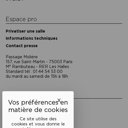
Espace pro
Privatiser une salle
Informations techniques
Contact presse
Passage Moliėre
157, rue Saint-Martin - 75003 Paris
M° Rambuteau - RER Les Halles
Standard tél : 01 44 54 53 00
du mardi au samedi de 15h à 18h
Liens utiles
X
Masquer le bandeau des 
Mentions légales
Politique de confidentialité
Conditions générales de vente
Ce site utilise des
cookies et vous donne le
Cookies