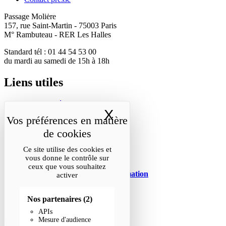
Passage Moliėre
157, rue Saint-Martin - 75003 Paris
M° Rambuteau - RER Les Halles
Standard tél : 01 44 54 53 00
du mardi au samedi de 15h à 18h
Liens utiles
Mentions légales
X
Masquer le band
Politique de confidentialité
Conditions générales de vente
Cookies
Ce site utilise des cookies et
Restons en lien
vous donne le contrôle sur
ceux que vous souhaitez
Inscrivez-vous à notre lettre d’information
activer
Suivez-nous sur les réseaux
Nos partenaires
(2)
Facebook
APIs
Instagram
Mesure d'audience