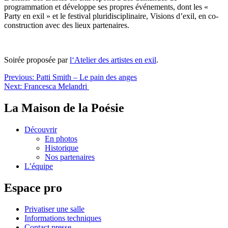
programmation et développe ses propres événements, dont les «
Party en exil » et le festival pluridisciplinaire, Visions d’exil, en co-
construction avec des lieux partenaires.
Soirée proposée par
l‘Atelier des artistes en exil
.
Navigation
Previous:
Patti Smith – Le pain des anges
Next:
Francesca Melandri
de
l’article
La Maison de la Poésie
Découvrir
En photos
Historique
Nos partenaires
L’équipe
Espace pro
Privatiser une salle
Informations techniques
Contact presse