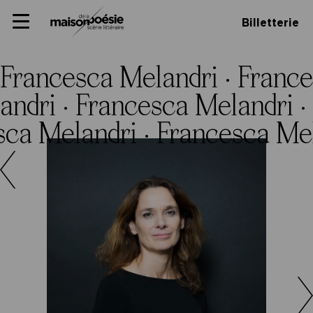
Skip
Maison de la poésie
Primary
to
Billetterie
Menu
content
Scène
littéraire
Francesca Melandri ·
France
andri ·
Francesca Melandri ·
sca Melandri ·
Francesca Mel