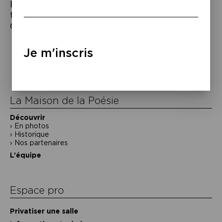
Francesca Melandri,
Les pieds froids
,
traduit de l’italien par Danièle Valin,
Gallimard, 2026
Navigation
Je m'inscris
de
l’article
La Maison de la Poésie
Découvrir
En photos
Historique
Nos partenaires
L’équipe
Espace pro
Privatiser une salle