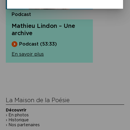
Podcast
Mathieu Lindon – Une
archive
Podcast (53:33)
En savoir plus
Navigation
de
l’article
La Maison de la Poésie
Découvrir
En photos
Historique
Nos partenaires