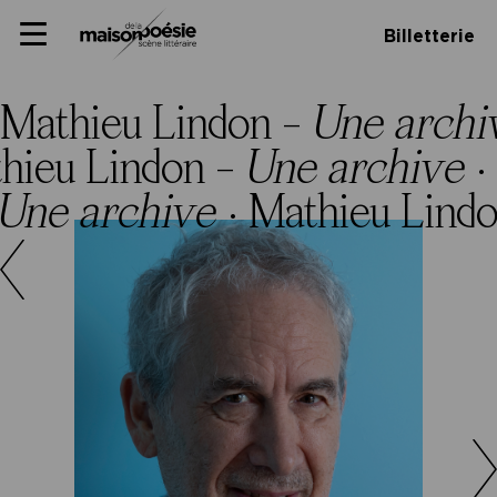
Skip
Panneau de gestion des cookies
Maison de la poésie
Primary
to
Billetterie
Menu
content
Scène
littéraire
Mathieu Lindon –
Une archi
hieu Lindon –
Une archive
·
Une archive
·
Mathieu Lind