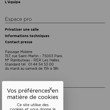
L’équipe
Espace pro
Privatiser une salle
Informations techniques
Contact presse
Passage Moliėre
157, rue Saint-Martin - 75003 Paris
M° Rambuteau - RER Les Halles
Standard tél : 01 44 54 53 00
du mardi au samedi de 15h à 18h
Liens utiles
X
Masquer le bandeau des 
Mentions légales
Politique de confidentialité
Conditions générales de vente
Ce site utilise des
cookies et vous donne le