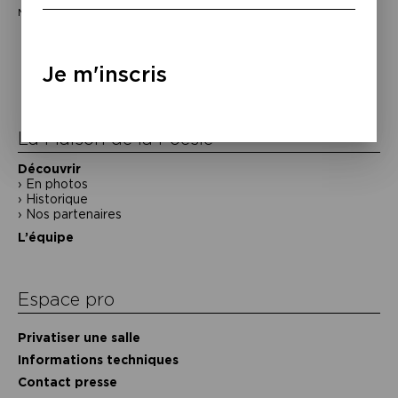
Masterclass organisée par Aleph-Écriture.
Navigation
de
Je m'inscris
l’article
La Maison de la Poésie
Découvrir
En photos
Historique
Nos partenaires
L’équipe
Espace pro
Privatiser une salle
Informations techniques
Contact presse