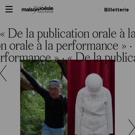
Skip
Panneau de gestion des cookies
Maison de la poésie
Primary
to
Billetterie
Menu
content
Scène
littéraire
« De la publication orale à 
on orale à la performance » ·
performance » ·
« De la public