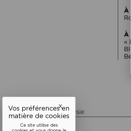
À 
R
À 
« 
Bl
Be
Navigation
de
l’article
X
Masquer le bandeau des 
La Maison de la Poésie
Découvrir
Ce site utilise des
En photos
cookies et vous donne le