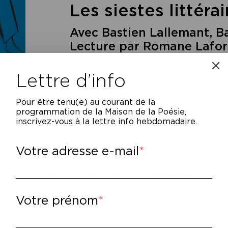
Les siestes littérai
Avec Bastien Lallemant, Ba
Lecture par Romane Lafor
Lettre d’info
Pour être tenu(e) au courant de la
programmation de la Maison de la Poésie,
inscrivez-vous à la lettre info hebdomadaire.
Votre adresse e-mail
stien Lallemant, accompagné de ses complices
s artistes construisent ensemble un concert
pertoires de chacun.
Votre prénom
découvrir allongé confortablement, dans la
périence d’écoute inédite pour laquelle il n’