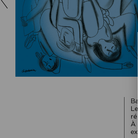
Ba
Le
ré
À 
ex