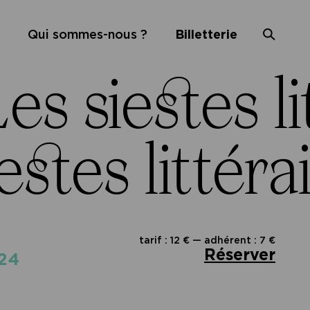
Qui sommes-nous ?
Billetterie
es siestes li
estes littéra
tarif : 12 € — adhérent : 7 €
Réserver
024