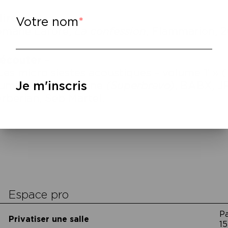
lire
–
Votre nom
omane Lafore,
La confession
, Flammarion, 2
écouter
–
Les micro siestes acoustiques – volume 1′ »
Je m'inscris
umi, Armelle Pioline
(Superbravo)
, BABX, JP
rberian, Seb Martel.
cookies
Espace pro
P
Privatiser une salle
15