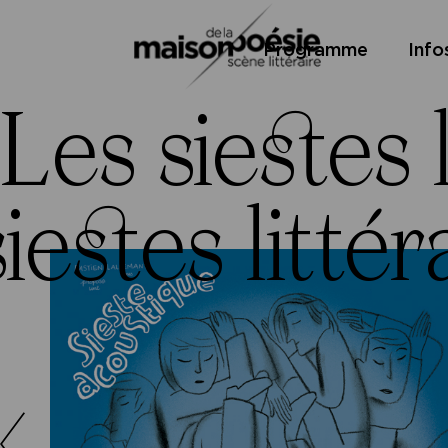
Skip
Panneau de gestion des cookies
Maison de la poésie
to
Programme
Info
content
Scène
Les siestes l
littéraire
iestes littér