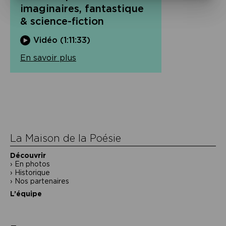
imaginaires, fantastique
& science-fiction
Vidéo (1:11:33)
En savoir plus
Navigation
de
l’article
La Maison de la Poésie
Découvrir
En photos
Historique
Nos partenaires
L’équipe