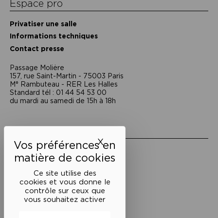
Espace pro
Privatiser une salle
Informations techniques
Contact presse
Passage Moliėre
157, rue Saint-Martin - 75003 Paris
M° Rambuteau - RER Les Halles
Standard tél : 01 44 54 53 00
du mardi au samedi de 15h à 18h
Liens utiles
X
Masquer le bandeau des 
Mentions légales
Politique de confidentialité
Conditions générales de vente
Ce site utilise des
cookies et vous donne le
Cookies
contrôle sur ceux que
vous souhaitez activer