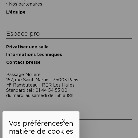
Nos partenaires
L’équipe
Espace pro
Privatiser une salle
Informations techniques
Contact presse
Passage Moliėre
157, rue Saint-Martin - 75003 Paris
M° Rambuteau - RER Les Halles
Standard tél : 01 44 54 53 00
du mardi au samedi de 15h à 18h
Liens utiles
X
Masquer le bandeau des 
Mentions légales
Politique de confidentialité