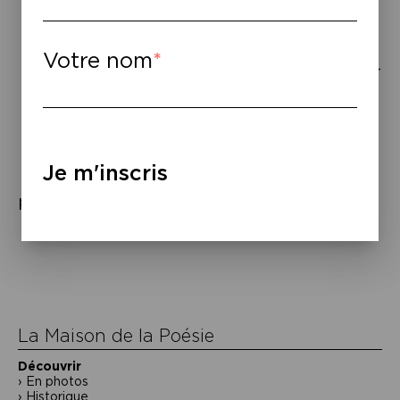
À lire
–
À
Votre nom
écouter –
Autour
de Lucie,
« Ta
lumière
Je m'inscris
particulière », PO Box/ Sony Music, 2015.
Navigation
de
l’article
La Maison de la Poésie
Découvrir
En photos
Historique