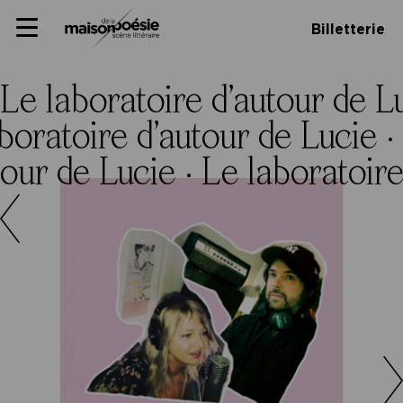
Skip
Panneau de gestion des cookies
Maison de la poésie
Primary
to
Billetterie
Menu
content
Scène
littéraire
Le laboratoire d’autour de L
boratoire d’autour de Lucie ·
tour de Lucie ·
Le laboratoire