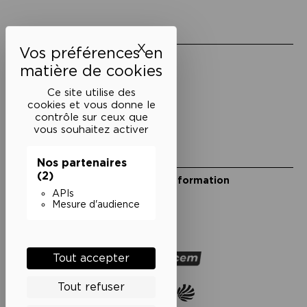
Liens utiles
X
Masquer le bandeau des 
Mentions légales
Politique de confidentialité
Conditions générales de vente
Ce site utilise des
cookies et vous donne le
Cookies
contrôle sur ceux que
vous souhaitez activer
Restons en lien
Nos partenaires
(2)
Inscrivez-vous à notre lettre d’information
Suivez-nous sur les réseaux
APIs
Mesure d'audience
Facebook
Instagram
YouTube
Soundcloud
Nos partenaires
Tout accepter
Tout refuser