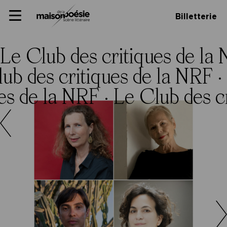
Skip
Panneau de gestion des cookies
Maison de la poésie
Primary
to
Billetterie
Menu
content
Scène
littéraire
Le Club des critiques de la
ub des critiques de la NRF ·
es de la NRF ·
Le Club des c