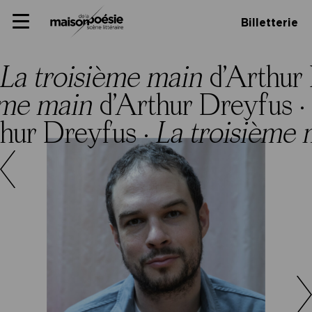
Skip
Panneau de gestion des cookies
Maison de la poésie
Primary
to
Billetterie
Menu
content
Scène
littéraire
La troisième main
d’Arthur
ième main
d’Arthur Dreyfus ·
thur Dreyfus ·
La troisième