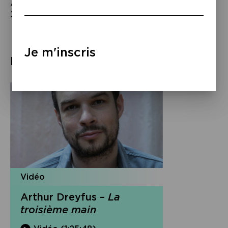
Arthur Dreyfus,
La troisième main
, P.O.L,
2023.
Je m'inscris
Éléments associés
Vidéo
Arthur Dreyfus –
La
troisième main