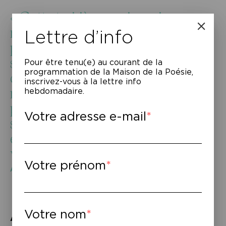
« Cette troisième main, qui va
mener mon personnage vers le
Lettre d’info
pire comme le meilleur, sauver
sa vie puis l’anéantir, incarne
Pour être tenu(e) au courant de la
programmation de la Maison de la Poésie,
cette bête tapie en chacun, dont
inscrivez-vous à la lettre info
nous avons besoin pour vivre et
hebdomadaire.
pour créer, et qui demeure notre
Votre adresse e-mail
seul véritable et inévitable
ennemi. Elle est invisible. J’ai
voulu lui donner un corps. »
Votre prénom
Arthur Dreyfus, La troisième main
Votre nom
À lire
–